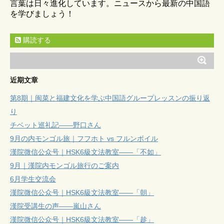
言葉は日々進化しています。ニュースから最新の中国語
を学びましょう！
購読する
近期文章
第8期｜闽菜と福建文化を学ぶ中国語グループレッスンの振り返
り
チベット巡礼記——野口さん
9月の内モンゴル旅｜フフホト vs フルンボイル
漢院微信公众号｜HSK6級文法教室——「不如」
9月｜漢院内モンゴル旅行のご案内
6月学生交流会
漢院微信公众号｜HSK6級文法教室——「朝」
漢院受講生の声——嵐山さん
漢院微信公众号｜HSK6級文法教室——「趁」