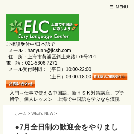
MENU
ご相談受付中/日本語で
メール：hanyuan@jicsh.com
住 所：上海市黄浦区斜土東路176号201
電 話：021-5306 7271
メール受付時間：（平日）10:00-22:00
（土日）09:00-18:00
入門～仕事で使える中国語、新ＨＳＫ対策講座、プチ
留学、個人レッスン！上海で中国語を学ぶなら漢院！
ホーム
>
What's NEW
>
●7月全日制の歓迎会をやりまし