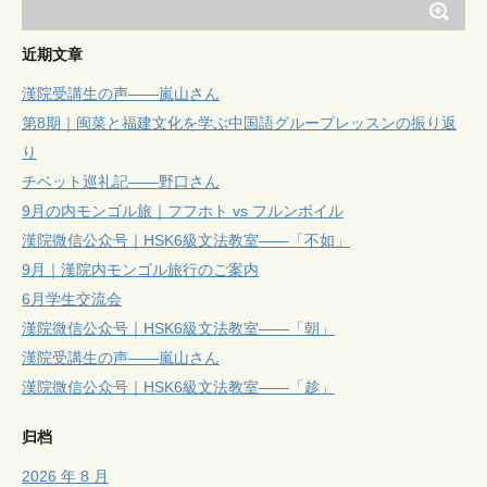
近期文章
漢院受講生の声——嵐山さん
第8期｜闽菜と福建文化を学ぶ中国語グループレッスンの振り返
り
チベット巡礼記——野口さん
9月の内モンゴル旅｜フフホト vs フルンボイル
漢院微信公众号｜HSK6級文法教室——「不如」
9月｜漢院内モンゴル旅行のご案内
6月学生交流会
漢院微信公众号｜HSK6級文法教室——「朝」
漢院受講生の声——嵐山さん
漢院微信公众号｜HSK6級文法教室——「趁」
归档
2026 年 8 月