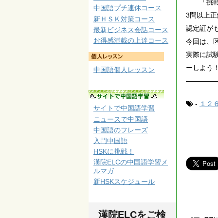
「挑戦す
中国語プチ連休コース
3問以上
新ＨＳＫ対策コース
認定証が
最新ビジネス会話コース
お得感満載の上達コース
今回は、
実際に試
ーしよう
中国語個人レッスン
————
-
１２
サイトで中国語学習
ニュースで中国語
中国語のフレーズ
入門中国語
HSKに挑戦！
漢院ELCの中国語学習メ
ルマガ
新HSKスケジュール
漢院ELCをご検