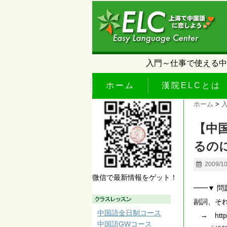
入門～仕事で使える中
ホーム
漢院ELCとは
ホーム
>
【中
るの
2009/1
微信で最新情報をゲット！
━━▼ 
副詞、そ
中国語全日制コース
→ http://
中国語GWコース