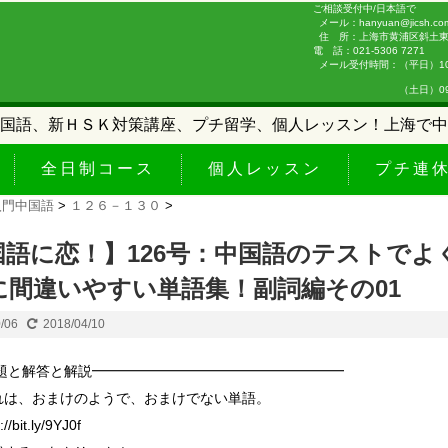
ご相談受付中/日本語で
メール：hanyuan@jicsh.co
住 所：上海市黄浦区斜土東路
電 話：021-5306 7271
メール受付時間：（平日）10:0
（土日）09:00-
国語、新ＨＳＫ対策講座、プチ留学、個人レッスン！上海で中
全日制コース
個人レッスン
プチ連
入門中国語
>
１２６－１３０
>
国語に恋！】126号：中国語のテストでよ
に間違いやすい単語集！副詞編その01
0/06
2018/04/10
問題と解答と解説━━━━━━━━━━━━━━━━━━
れは、おまけのようで、おまけでない単語。
bit.ly/9YJ0f