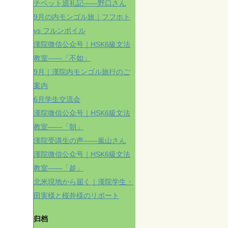
チベット巡礼記——野口さん
9月の内モンゴル旅｜フフホト
vs フルンボイル
漢院微信公众号｜HSK6級文法
教室——「不如」
9月｜漢院内モンゴル旅行のご
案内
6月学生交流会
漢院微信公众号｜HSK6級文法
教室——「朝」
漢院受講生の声——嵐山さん
漢院微信公众号｜HSK6級文法
教室——「趁」
北米現地から届く｜漢院学生・
田実様と桜井様のリポート
归档