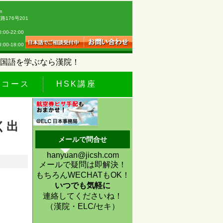
m
176号201
0-22:00
18:00
国語を学ぶなら漢院！
休コース
HSK講座
く出
メールで問合せ
hanyuan@jicsh.com
メールで疑問は即解決！
もちろんWECHATもOK！
いつでも気軽に
連絡してくださいね！
（漢院・ELC/セキ）