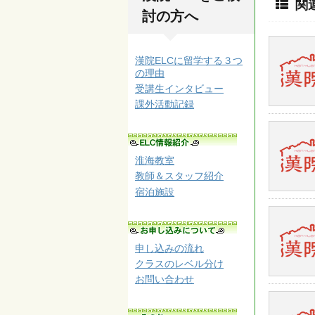
関
討の方へ
漢院ELCに留学する３つ
の理由
受講生インタビュー
課外活動記録
淮海教室
教師＆スタッフ紹介
宿泊施設
申し込みの流れ
クラスのレベル分け
お問い合わせ