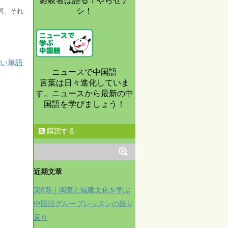
経験者は語る！やらせナ
シ！
詞、それ
すい単語
ニュースで中国語
言葉は日々進化していま
す。ニュースから最新の中
国語を学びましょう！
購読する
近期文章
第8期｜闽菜と福建文化を学ぶ
中国語グループレッスンの振り
返り