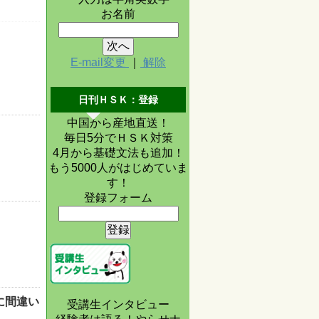
お名前
E-mail変更
｜
解除
日刊ＨＳＫ：登録
中国から産地直送！
毎日5分でＨＳＫ対策
4月から基礎文法も追加！
もう5000人がはじめていま
す！
登録フォーム
に間違い
受講生インタビュー