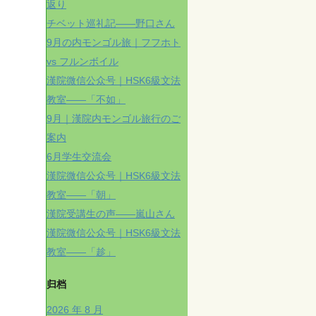
返り
チベット巡礼記——野口さん
9月の内モンゴル旅｜フフホト
vs フルンボイル
漢院微信公众号｜HSK6級文法
教室——「不如」
9月｜漢院内モンゴル旅行のご
案内
6月学生交流会
漢院微信公众号｜HSK6級文法
教室——「朝」
漢院受講生の声——嵐山さん
漢院微信公众号｜HSK6級文法
教室——「趁」
归档
2026 年 8 月