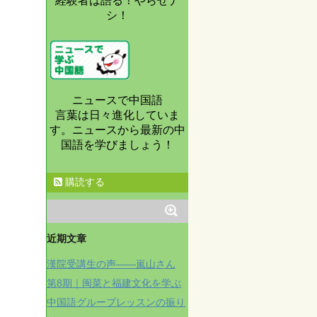
経験者は語る！やらせナ
シ！
ニュースで中国語
言葉は日々進化していま
す。ニュースから最新の中
国語を学びましょう！
購読する
近期文章
漢院受講生の声——嵐山さん
第8期｜闽菜と福建文化を学ぶ
中国語グループレッスンの振り