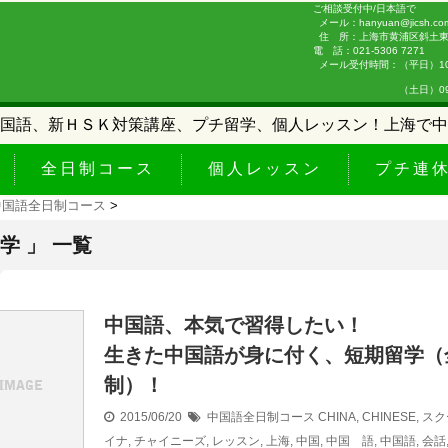
ご相談受付中/日本語で
メール：hanyuan@jicsh.co
住 所：上海市黄浦区斜土東路
電 話：021-5306 7271
メール受付時間：（平日）10:0
（土日）09:00-
国語、新ＨＳＫ対策講座、プチ留学、個人レッスン！上海で中
全日制コース
個人レッスン
プチ連
中国語全日制コース
>
学 」 一覧
中国語、本気で習得したい！
生きた中国語が身に付く、短期留学（
制）！
2015/06/20
中国語全日制コース
CHINA
,
CHINESE
,
スク
イナ
,
チャイニーズ
,
レッスン
,
上海
,
中国
,
中国 語
,
中国語
,
会話