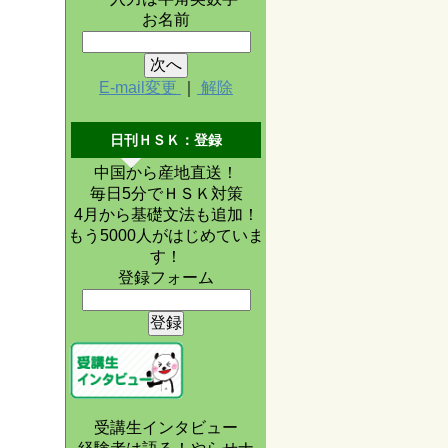
お名前
E-mail変更
｜
解除
日刊ＨＳＫ：登録
中国から産地直送！
毎日5分でＨＳＫ対策
4月から基礎文法も追加！
もう5000人がはじめていま
す！
登録フォーム
受講生インタビュー