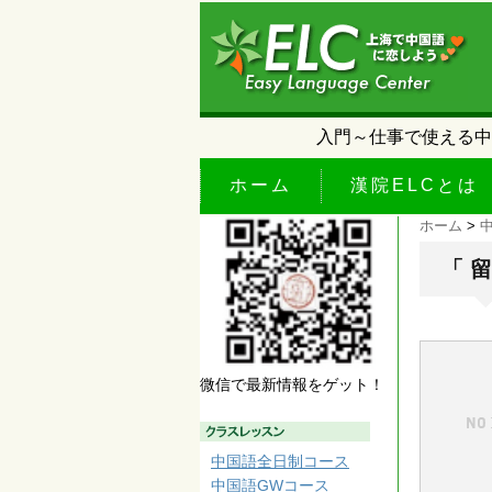
入門～仕事で使える中
ホーム
漢院ELCとは
ホーム
>
「 留
微信で最新情報をゲット！
中国語全日制コース
中国語GWコース