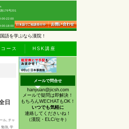
m
176号201
0-22:00
18:00
国語を学ぶなら漢院！
休コース
HSK講座
メールで問合せ
hanyuan@jicsh.com
メールで疑問は即解決！
もちろんWECHATもOK！
全日
いつでも気軽に
連絡してくださいね！
（漢院・ELC/セキ）
ール
,
チャ
,
勉強
,
学