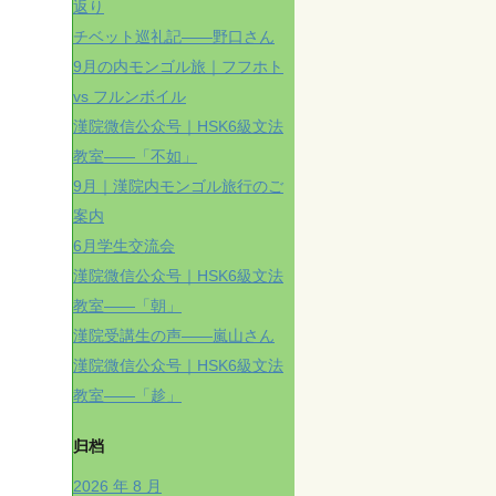
返り
チベット巡礼記——野口さん
9月の内モンゴル旅｜フフホト
vs フルンボイル
漢院微信公众号｜HSK6級文法
教室——「不如」
9月｜漢院内モンゴル旅行のご
案内
6月学生交流会
漢院微信公众号｜HSK6級文法
教室——「朝」
漢院受講生の声——嵐山さん
漢院微信公众号｜HSK6級文法
教室——「趁」
归档
2026 年 8 月