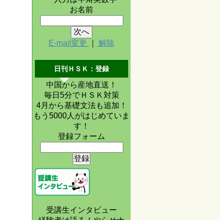
お名前
E-mail変更
｜
解除
日刊ＨＳＫ：登録
中国から産地直送！
毎日5分でＨＳＫ対策
4月から基礎文法も追加！
もう5000人がはじめていま
す！
登録フォーム
受講生インタビュー