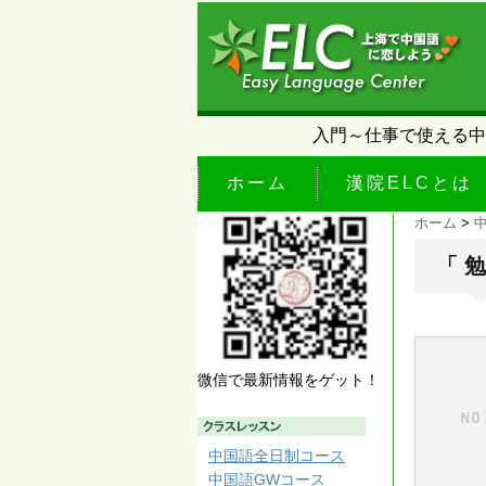
入門～仕事で使える中
ホーム
漢院ELCとは
ホーム
>
「 勉
微信で最新情報をゲット！
中国語全日制コース
中国語GWコース