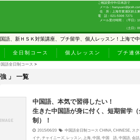
ご相談受付中/日本語で
メール：hanyuan@jicsh.co
住 所：上海市黄浦区斜土東路
電 話：021-5306 7271
メール受付時間：（平日）10:0
（土日）09:00-
国語、新ＨＳＫ対策講座、プチ留学、個人レッスン！上海で中
全日制コース
個人レッスン
プチ連
中国語全日制コース
>
強 」 一覧
中国語、本気で習得したい！
生きた中国語が身に付く、短期留学（
制）！
2015/06/20
中国語全日制コース
CHINA
,
CHINESE
,
スク
イナ
,
チャイニーズ
,
レッスン
,
上海
,
中国
,
中国 語
,
中国語
,
会話