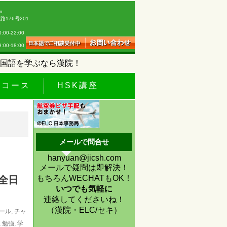
m
176号201
0-22:00
18:00
国語を学ぶなら漢院！
休コース
HSK講座
メールで問合せ
hanyuan@jicsh.com
メールで疑問は即解決！
もちろんWECHATもOK！
全日
いつでも気軽に
連絡してくださいね！
（漢院・ELC/セキ）
ール
,
チャ
,
勉強
,
学