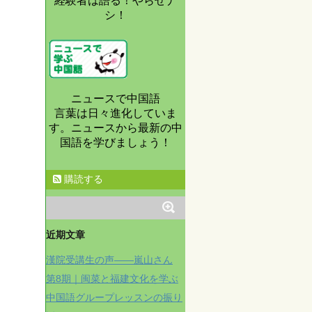
経験者は語る！やらせナ
シ！
ニュースで中国語
言葉は日々進化していま
す。ニュースから最新の中
国語を学びましょう！
購読する
近期文章
漢院受講生の声——嵐山さん
第8期｜闽菜と福建文化を学ぶ
中国語グループレッスンの振り