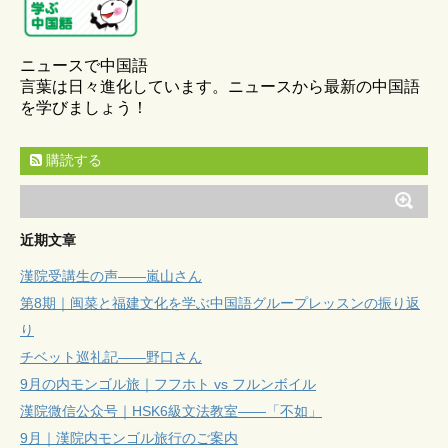
ニュースで中国語
言葉は日々進化しています。ニュースから最新の中国語
を学びましょう！
購読する
近期文章
漢院受講生の声——嵐山さん
第8期｜闽菜と福建文化を学ぶ中国語グループレッスンの振り返
り
チベット巡礼記——野口さん
9月の内モンゴル旅｜フフホト vs フルンボイル
漢院微信公众号｜HSK6級文法教室——「不如」
9月｜漢院内モンゴル旅行のご案内