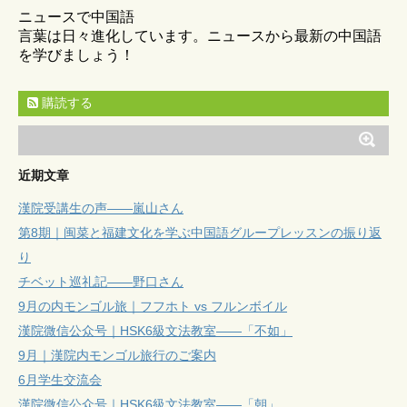
ニュースで中国語
言葉は日々進化しています。ニュースから最新の中国語
を学びましょう！
購読する
近期文章
漢院受講生の声——嵐山さん
第8期｜闽菜と福建文化を学ぶ中国語グループレッスンの振り返
り
チベット巡礼記——野口さん
9月の内モンゴル旅｜フフホト vs フルンボイル
漢院微信公众号｜HSK6級文法教室——「不如」
9月｜漢院内モンゴル旅行のご案内
6月学生交流会
漢院微信公众号｜HSK6級文法教室——「朝」