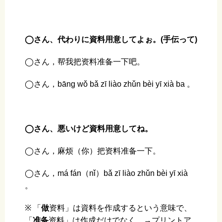
◯さん、代わりに資料用意してよぉ。(手伝って)
◯さん，帮我把资料准备一下吧。
◯さん，bāng wǒ bǎ zī liào zhǔn bèi yī xià ba 。
◯さん、悪いけど資料用意してね。
◯さん，麻烦（你）把资料准备一下。
◯さん，má fán（nǐ）bǎ zī liào zhǔn bèi yī xià
。
※ 「
做
资料」は資料を作成するという意味で、
「
准备
资料」は作成だけでなく、→プリントア