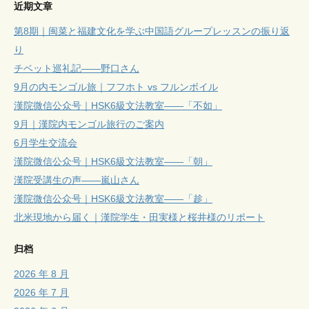
近期文章
第8期｜闽菜と福建文化を学ぶ中国語グループレッスンの振り返
り
チベット巡礼記——野口さん
9月の内モンゴル旅｜フフホト vs フルンボイル
漢院微信公众号｜HSK6級文法教室——「不如」
9月｜漢院内モンゴル旅行のご案内
6月学生交流会
漢院微信公众号｜HSK6級文法教室——「朝」
漢院受講生の声——嵐山さん
漢院微信公众号｜HSK6級文法教室——「趁」
北米現地から届く｜漢院学生・田実様と桜井様のリポート
归档
2026 年 8 月
2026 年 7 月