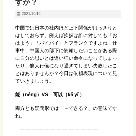
すか？
2021/10/16
中国では日本の社内ほど上下関係がはっきりと
はしておらず、例えば挨拶は誰に対しても「お
はよう」「バイバイ」とフランクですよね。仕
事中、中国人の部下に依頼したいことがある際
に自分の思いとは違い強い命令になってしまっ
たり、他人行儀になり過ぎてしまい失敗したこ
とはありませんか？今日は依頼表現について見
ていきましょう。
能（néng）VS 可以（kě yǐ ）
両方とも疑問形では「～できる？」の意味です
ね。
— — — — — — — — — — — — —