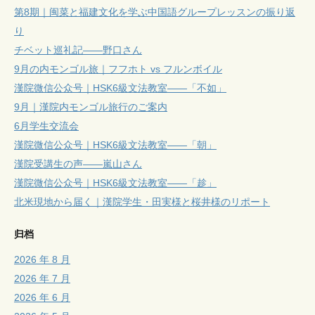
第8期｜闽菜と福建文化を学ぶ中国語グループレッスンの振り返
り
チベット巡礼記——野口さん
9月の内モンゴル旅｜フフホト vs フルンボイル
漢院微信公众号｜HSK6級文法教室——「不如」
9月｜漢院内モンゴル旅行のご案内
6月学生交流会
漢院微信公众号｜HSK6級文法教室——「朝」
漢院受講生の声——嵐山さん
漢院微信公众号｜HSK6級文法教室——「趁」
北米現地から届く｜漢院学生・田実様と桜井様のリポート
归档
2026 年 8 月
2026 年 7 月
2026 年 6 月