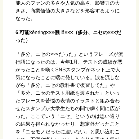
能人のファンの多さや人気の高さ、影響力の大
きさ、商業価値の大きさなどを形容するように
なった。
6.可能
kěnénɡ
×××假
jiǎ
×××（多分、ニセの×××だ
った）
「多分、ニセの×××だった」というフレーズが流
行語になったのは、今年1月、テストの成績が悪
かったことを嘆くSNSスタンプがネット上で人
気になったことに端に発している。涙を流しな
がら「多分、ニセの教科書で復習してた」や
「多分、ニセのテスト用紙を渡された」といっ
たフレーズを苦悩の表情のイラストと組み合わ
せたスタンプが大学生たちの間で瞬く間に広が
った。ここでいう「ニセ」というのは思い通り
の結果を得られなかったり、想定外だったこと
を「ニセモノだったに違いない」と思い込むこ