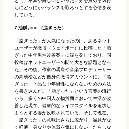
とで、不満や悔しいといった自分を責める気持
ちにどうにかバランスを取ろうとする心情を表
している。
7.油膩
yóunì
（脂ぎった）
「脂ぎった」が人気になったのは、あるネット
ユーザーが微博（ウェイボー）に投稿した「脂
ぎった中年男性改善案」に端を発しており、同
投稿はネットユーザーの間で大きな話題となっ
た。その後、作家の馮唐や音楽プロデューサー
の高暁松などが自身の微博アカウントに、「脂
ぎった」下品な中年男性にならないための方法
を書き込んだ。「脂ぎった」という言葉の流行
から、多くの中国人が物質面において生活が改
善した現在、健康的なライフスタイルを追求し
ようとする姿が反映されている。そして現在、
「脂ぎった」の意味はさらに広がり、誠意がな
く軽薄、身なりや体裁を気にしない、だらしな