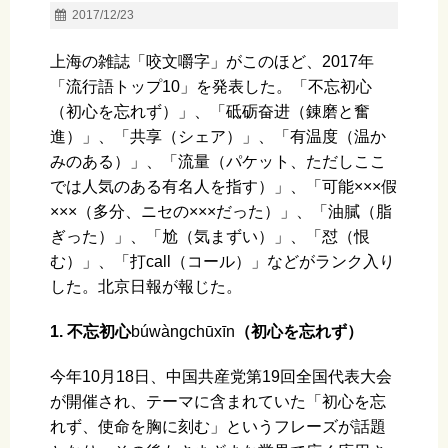
2017/12/23
​上海の雑誌「咬文嚼字」がこのほど、2017年
「流行語トップ10」を発表した。「不忘初心
（初心を忘れず）」、「砥砺奋进（錬磨と奮
進）」、「共享（シェア）」、「有温度（温か
みのある）」、「流量（パケット、ただしここ
では人気のある有名人を指す）」、「可能×××假
×××（多分、ニセの×××だった）」、「油膩（脂
ぎった）」、「尬（気まずい）」、「怼（恨
む）」、「打call（コール）」などがランク入り
した。北京日報が報じた。
1. 不忘初心
búwànɡchūxīn
（初心を忘れず）
今年10月18日、中国共産党第19回全国代表大会
が開催され、テーマに含まれていた「初心を忘
れず、使命を胸に刻む」というフレーズが話題