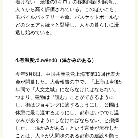
着けない「最後の1キロ」の移動問題を解消し、
人々から高く評価されている。このほかにも、
モバイルバッテリーや傘、バスケットボールな
どのシェアも続々と登場し、人々の暮らしに浸
透し始めている。
4.有温度
yǒuwēndù
（温かみのある）
今年5月8日、中国共産党党上海市第11回代表大
会が開幕した。大会報告の中で、「上海は今後5
年間で『人文之城』にならなければならない。
つまり、建物は『読む』ことができるように
し、街はジョギングに適するようにし、公園は
休憩に最も適するようにし、都市はいつでも温
かみがあるようにしなければならない」と指摘
した。「温かみがある」という言葉が流行した
ことは、人々が人間味のある都市の建設を願っ