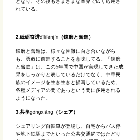
となり、その後もさまざまな業界で広く応用さ
れている。
2.砥砺奋进
dǐlìfènjìn
（錬磨と奮進）
錬磨と奮進は、様々な困難に向き合いながら
も、勇敢に前進することを意味してる。「錬磨
と奮進」は、この5年間で中国が実現してきた成
果をしっかりと表しているだけでなく、中華民
族のイメージを生き生きと描写しているため、
各種メディアの間であっという間に多用される
ようになった。
3.共享
ɡònɡxiǎnɡ
（シェア）
シェアリング自転車が登場し、自宅からバス停
や地下鉄駅までといった公共交通網ではたどり