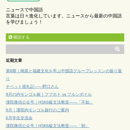
ニュースで中国語
言葉は日々進化しています。ニュースから最新の中国語
を学びましょう！
購読する
近期文章
第8期｜闽菜と福建文化を学ぶ中国語グループレッスンの振り返
り
チベット巡礼記——野口さん
9月の内モンゴル旅｜フフホト vs フルンボイル
漢院微信公众号｜HSK6級文法教室——「不如」
9月｜漢院内モンゴル旅行のご案内
6月学生交流会
漢院微信公众号｜HSK6級文法教室——「朝」