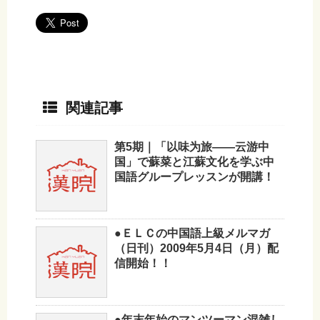
関連記事
第5期｜「以味为旅——云游中
国」で蘇菜と江蘇文化を学ぶ中
国語グループレッスンが開講！
●ＥＬＣの中国語上級メルマガ
（日刊）2009年5月4日（月）配
信開始！！
●年末年始のマンツーマン混雑し