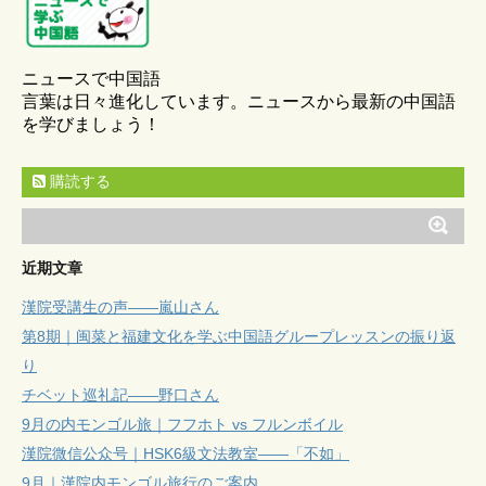
ニュースで中国語
言葉は日々進化しています。ニュースから最新の中国語
を学びましょう！
購読する
近期文章
漢院受講生の声——嵐山さん
第8期｜闽菜と福建文化を学ぶ中国語グループレッスンの振り返
り
チベット巡礼記——野口さん
9月の内モンゴル旅｜フフホト vs フルンボイル
漢院微信公众号｜HSK6級文法教室——「不如」
9月｜漢院内モンゴル旅行のご案内