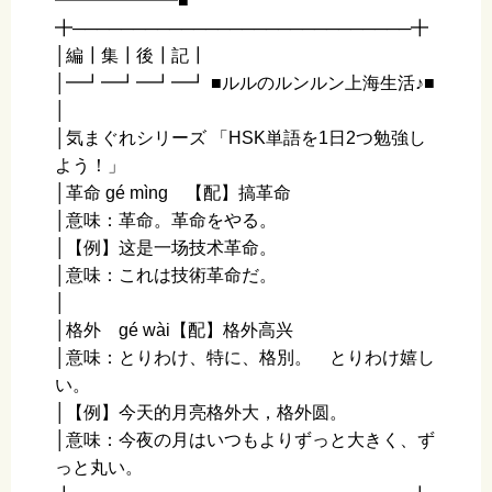
━━━━━━━■
╋────────────────────────────╋
│編┃集┃後┃記┃
│━┛━┛━┛━┛ ■ルルのルンルン上海生活♪■
│
│気まぐれシリーズ 「HSK単語を1日2つ勉強し
よう！」
│革命 ɡé mìnɡ 【配】搞革命
│意味：革命。革命をやる。
│【例】这是一场技术革命。
│意味：これは技術革命だ。
│
│格外 ɡé wài【配】格外高兴
│意味：とりわけ、特に、格別。 とりわけ嬉し
い。
│【例】今天的月亮格外大，格外圆。
│意味：今夜の月はいつもよりずっと大きく、ず
っと丸い。