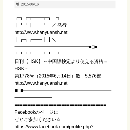
2015/06/16
┏┓┏┳━━┳┓ ┓
┃┗┛┃━━┛ ／ 発行：
http://www.hanyuansh.net
┃┏┓┏━━┃┃＼
━━━━━━━━━━━━━━━━■□■
┗┛┗┻━━┻┛ ┛
日刊【HSK】～中国語検定より使える資格＝
HSK～
第1778号（2015年6月14日）数 5,576部
http://www.hanyuansh.net
■□■━━━━━━━━━━━━━━━━━━━
━━━━━━━━
===================================
Facebookのページに
ゼヒご参加ください☆
https://www.facebook.com/profile.php?