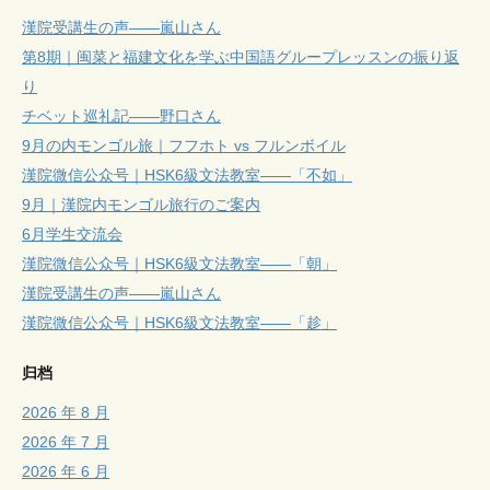
漢院受講生の声——嵐山さん
第8期｜闽菜と福建文化を学ぶ中国語グループレッスンの振り返
り
チベット巡礼記——野口さん
9月の内モンゴル旅｜フフホト vs フルンボイル
漢院微信公众号｜HSK6級文法教室——「不如」
9月｜漢院内モンゴル旅行のご案内
6月学生交流会
漢院微信公众号｜HSK6級文法教室——「朝」
漢院受講生の声——嵐山さん
漢院微信公众号｜HSK6級文法教室——「趁」
归档
2026 年 8 月
2026 年 7 月
2026 年 6 月