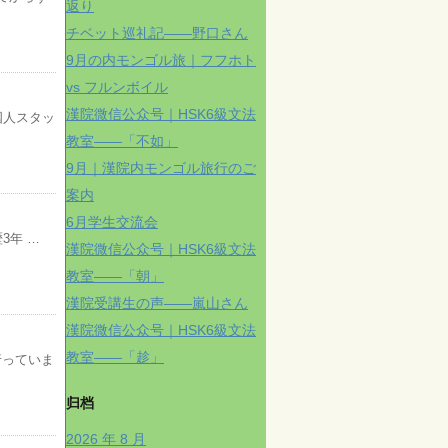
返り
チベット巡礼記——野口さん
9月の内モンゴル旅｜フフホト
vs フルンボイル
漢院微信公众号｜HSK6級文法
国人スタッ
教室——「不如」
9月｜漢院内モンゴル旅行のご
案内
6月学生交流会
3年 …
漢院微信公众号｜HSK6級文法
教室——「朝」
漢院受講生の声——嵐山さん
漢院微信公众号｜HSK6級文法
教室——「趁」
行っていま
归档
2026 年 8 月