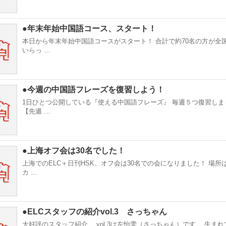
●年末年始中国語コース、スタート！
本日から年末年始中国語コースがスタート！ 合計で約70名の方が全
いらっ …
●今週の中国語フレーズを復習しよう！
1日ひとつ公開している『使える中国語フレーズ』 毎週５つ復習しま
【先週 …
●上海オフ会は30名でした！
上海でのELC＋日刊HSK、オフ会は30名での会になりました！ 場所
カ …
●ELCスタッフの紹介vol.3 さっちゃん
大好評のスタッフ紹介、 vol.3は左怡雯（さっちゃん）です。 生ま