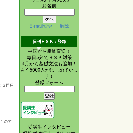
お名前
E-mail変更
｜
解除
日刊ＨＳＫ：登録
中国から産地直送！
毎日5分でＨＳＫ対策
4月から基礎文法も追加！
もう5000人がはじめていま
す！
登録フォーム
う専門用
したので
受講生インタビュー