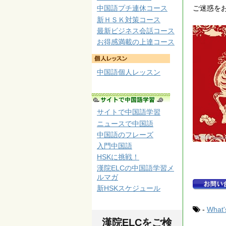
ご迷惑を
中国語プチ連休コース
新ＨＳＫ対策コース
最新ビジネス会話コース
お得感満載の上達コース
中国語個人レッスン
サイトで中国語学習
ニュースで中国語
中国語のフレーズ
入門中国語
HSKに挑戦！
漢院ELCの中国語学習メ
ルマガ
新HSKスケジュール
-
What
漢院ELCをご検