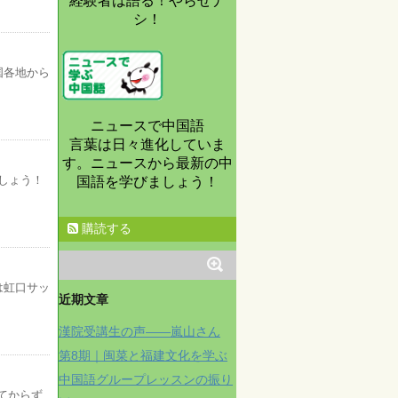
経験者は語る！やらせナ
シ！
国各地から
ニュースで中国語
言葉は日々進化していま
す。ニュースから最新の中
しょう！
国語を学びましょう！
購読する
は虹口サッ
近期文章
漢院受講生の声——嵐山さん
第8期｜闽菜と福建文化を学ぶ
中国語グループレッスンの振り
れてからず