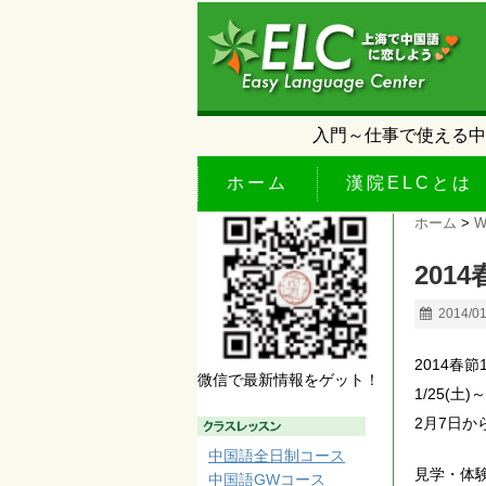
入門～仕事で使える中
ホーム
漢院ELCとは
ホーム
>
W
201
2014/0
2014春
微信で最新情報をゲット！
1/25(土
2月7日
中国語全日制コース
見学・体
中国語GWコース