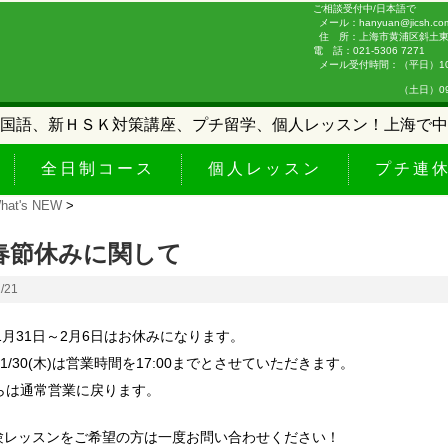
ご相談受付中/日本語で
メール：hanyuan@jicsh.co
住 所：上海市黄浦区斜土東路
電 話：021-5306 7271
メール受付時間：（平日）10:0
（土日）09:00-
国語、新ＨＳＫ対策講座、プチ留学、個人レッスン！上海で中
全日制コース
個人レッスン
プチ連
hat's NEW
>
4春節休みに関して
1/21
節1月31日～2月6日はお休みになります。
)～1/30(木)は営業時間を17:00までとさせていただきます。
からは通常営業に戻ります。
験レッスンをご希望の方は一度お問い合わせください！