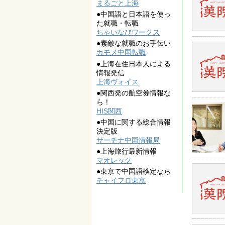
まるごと上海
●中国語と日本語を使っ
た就職・転職
ちゃいなびワークス
●素敵な就職のお手伝い
カモメ中国転職
●上海在住日本人による
情報発信
上海ヴォイス
●関西発の航空券情報な
ら！
HIS関西
●中国に関する総合情報
決定版
サーチナ中国情報局
●上海旅行最新情報
マオレック
●東京で中国語検定なら
チャイフロ東京