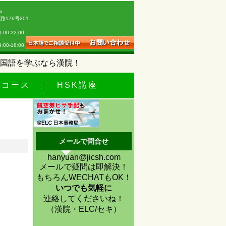
m
176号201
0-22:00
18:00
国語を学ぶなら漢院！
休コース
HSK講座
メールで問合せ
hanyuan@jicsh.com
メールで疑問は即解決！
もちろんWECHATもOK！
いつでも気軽に
連絡してくださいね！
（漢院・ELC/セキ）