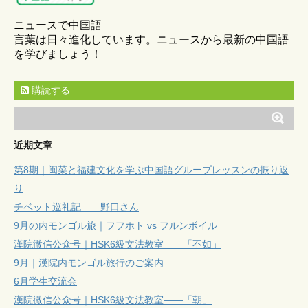
ニュースで中国語
言葉は日々進化しています。ニュースから最新の中国語
を学びましょう！
購読する
近期文章
第8期｜闽菜と福建文化を学ぶ中国語グループレッスンの振り返
り
チベット巡礼記——野口さん
9月の内モンゴル旅｜フフホト vs フルンボイル
漢院微信公众号｜HSK6級文法教室——「不如」
9月｜漢院内モンゴル旅行のご案内
6月学生交流会
漢院微信公众号｜HSK6級文法教室——「朝」