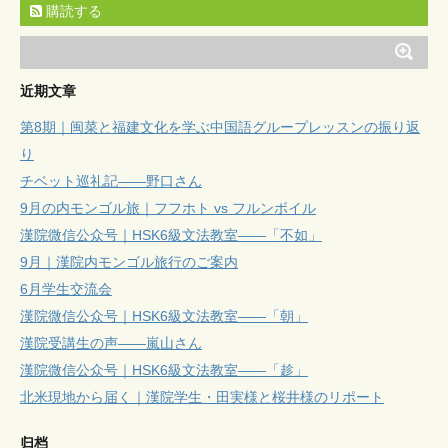
購読する
近期文章
第8期｜闽菜と福建文化を学ぶ中国語グループレッスンの振り返
り
チベット巡礼記——野口さん
9月の内モンゴル旅｜フフホト vs フルンボイル
漢院微信公众号｜HSK6級文法教室——「不如」
9月｜漢院内モンゴル旅行のご案内
6月学生交流会
漢院微信公众号｜HSK6級文法教室——「朝」
漢院受講生の声——嵐山さん
漢院微信公众号｜HSK6級文法教室——「趁」
北米現地から届く｜漢院学生・田実様と桜井様のリポート
归档