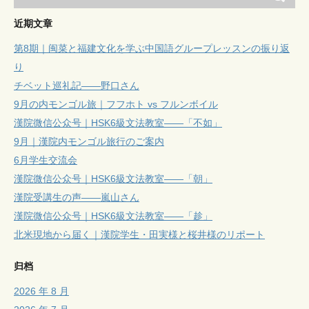
近期文章
第8期｜闽菜と福建文化を学ぶ中国語グループレッスンの振り返
り
チベット巡礼記——野口さん
9月の内モンゴル旅｜フフホト vs フルンボイル
漢院微信公众号｜HSK6級文法教室——「不如」
9月｜漢院内モンゴル旅行のご案内
6月学生交流会
漢院微信公众号｜HSK6級文法教室——「朝」
漢院受講生の声——嵐山さん
漢院微信公众号｜HSK6級文法教室——「趁」
北米現地から届く｜漢院学生・田実様と桜井様のリポート
归档
2026 年 8 月