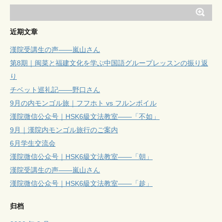
近期文章
漢院受講生の声——嵐山さん
第8期｜闽菜と福建文化を学ぶ中国語グループレッスンの振り返
り
チベット巡礼記——野口さん
9月の内モンゴル旅｜フフホト vs フルンボイル
漢院微信公众号｜HSK6級文法教室——「不如」
9月｜漢院内モンゴル旅行のご案内
6月学生交流会
漢院微信公众号｜HSK6級文法教室——「朝」
漢院受講生の声——嵐山さん
漢院微信公众号｜HSK6級文法教室——「趁」
归档