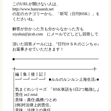
このURLが開けない人は、

http://www.hanyuansh.net

の左のカテゴリーから、「听写（日刊HSK）」をクリッ
くださいね。

解答が分かった方も分からなかった方も

xiyuhui@jicsh.com　にメールでどしどし回答してくだ
頂いた回答メールには、”日刊ＨＳＫのニンちゃん”が

お返事させていただきます！

■━━━━━━━━━━━━━━━━━━━━━━━━━
╋────────────────────────────╋

│編┃集┃後┃記┃                                          

│━┛━┛━┛━┛  ■ルルのルンルン上海生活♪■  

│                                                         

│気まぐれシリーズ  「HSK単語を1日2つ勉強しよう！」
│责任 ze2 ren4

│意味：責任;義務;つとめ 

│[例]对法律上的责任。

│意味：法律上の責任。
