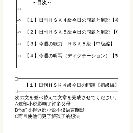
│　　　
～目次～
├○　　                             

│

├○   【１】日刊ＨＳＫ４級今日の問題と解説【初級編】
│                                            　　　　　　

├○   【２】日刊ＨＳＫ５級今日の問題と解説 【中級編】
│               

├○   【３】今週の聴力　ＨＳＫ５級【中級編】　 

│                                          　　　 　　　

├○   【４】今週の听写（ディクテーション）【初級編】
│                                            　　　　　　　

└─────────────────────────────

□━━━━━━━━━━━━━━━━━━━━━━━━━
　　【１】日刊ＨＳＫ４級今日の問題【初級編】

□━━━━━━━━━━━━━━━━━━━━━━━━━
次の文を並べ替えて文章を完成させてください。

A这部小说影响了许多父母

B他们觉得这部小说不仅语言幽默

C而且使他们更了解孩子的想法
