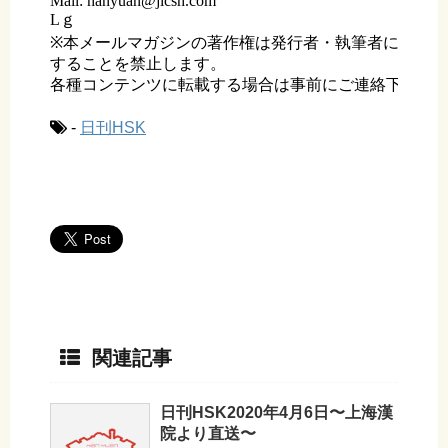
Mail: hanyuan@jicsh.com

Lｇ

※本メールマガジンの著作権は発行者・執筆者に帰属し
することを禁止します。

各種コンテンツに転載する場合は事前にご連絡下さい。
-
日刊HSK
関連記事
日刊HSK2020年4月6日〜上海漢
院より直送〜