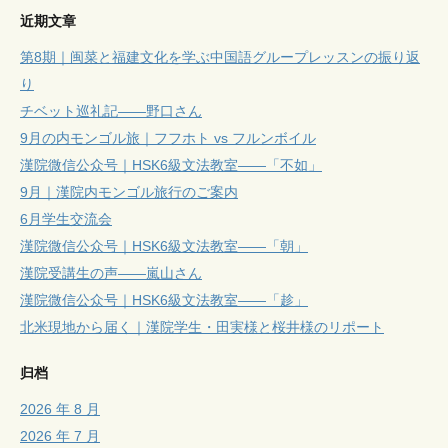
近期文章
第8期｜闽菜と福建文化を学ぶ中国語グループレッスンの振り返
り
チベット巡礼記——野口さん
9月の内モンゴル旅｜フフホト vs フルンボイル
漢院微信公众号｜HSK6級文法教室——「不如」
9月｜漢院内モンゴル旅行のご案内
6月学生交流会
漢院微信公众号｜HSK6級文法教室——「朝」
漢院受講生の声——嵐山さん
漢院微信公众号｜HSK6級文法教室——「趁」
北米現地から届く｜漢院学生・田実様と桜井様のリポート
归档
2026 年 8 月
2026 年 7 月