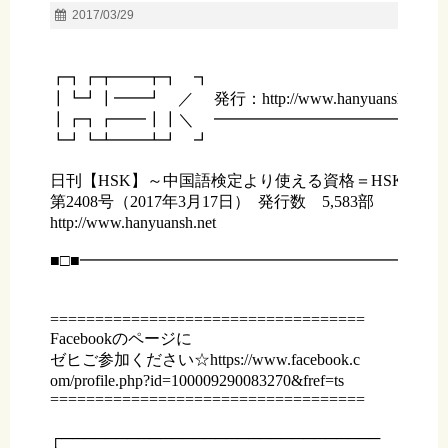
2017/03/29
┏┓┏┳━━┳┓　┓

┃┗┛┃━━┛　／     発行：http://www.hanyuansh.net

┃┏┓┏━━┃┃＼　 ━━━━━━━━━━━━━━━━■
┗┛┗┻━━┻┛　┛

日刊【HSK】～中国語検定より使える資格＝HSK～	

第2408号（2017年3月17日）  発行数　5,583部

http://www.hanyuansh.net

■□■━━━━━━━━━━━━━━━━━━━━━━━
===================================

Facebookのページに

ゼヒご参加ください☆https://www.facebook.c

om/profile.php?id=100009290083270&fref=ts 

===================================

┌─────────────────────────────
