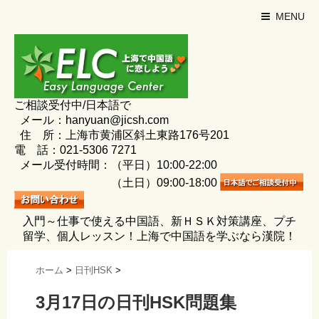
MENU
ご相談受付中/日本語で
メール：hanyuan@jicsh.com
住 所：上海市黄浦区斜土東路176号201
電 話：021-5306 7271
メール受付時間：（平日）10:00-22:00
（土日）09:00-18:00
入門～仕事で使える中国語、新ＨＳＫ対策講座、プチ
留学、個人レッスン！上海で中国語を学ぶなら漢院！
ホーム
>
日刊HSK
>
3月17日の日刊HSK問題集