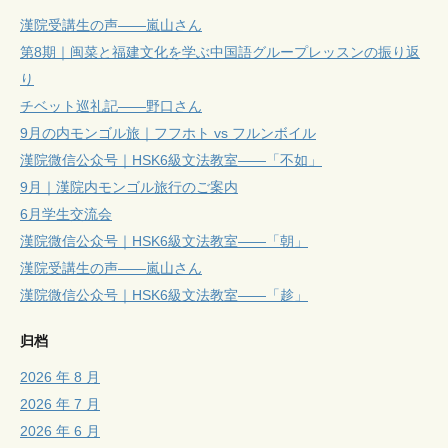
漢院受講生の声——嵐山さん
第8期｜闽菜と福建文化を学ぶ中国語グループレッスンの振り返
り
チベット巡礼記——野口さん
9月の内モンゴル旅｜フフホト vs フルンボイル
漢院微信公众号｜HSK6級文法教室——「不如」
9月｜漢院内モンゴル旅行のご案内
6月学生交流会
漢院微信公众号｜HSK6級文法教室——「朝」
漢院受講生の声——嵐山さん
漢院微信公众号｜HSK6級文法教室——「趁」
归档
2026 年 8 月
2026 年 7 月
2026 年 6 月