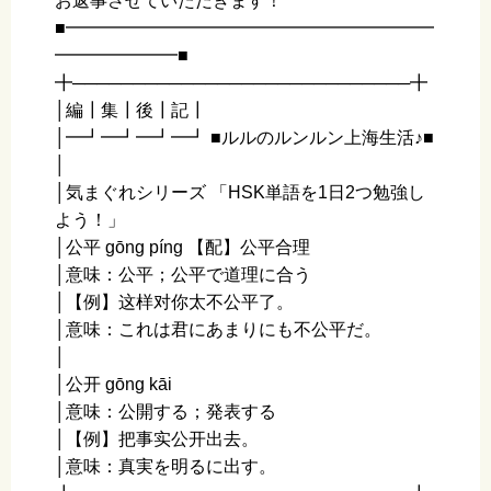
お返事させていただきます！
■━━━━━━━━━━━━━━━━━━━━━
━━━━━━━■
╋────────────────────────────╋
│編┃集┃後┃記┃
│━┛━┛━┛━┛ ■ルルのルンルン上海生活♪■
│
│気まぐれシリーズ 「HSK単語を1日2つ勉強し
よう！」
│公平 ɡōnɡ pínɡ 【配】公平合理
│意味：公平；公平で道理に合う
│【例】这样对你太不公平了。
│意味：これは君にあまりにも不公平だ。
│
│公开 ɡōnɡ kāi
│意味：公開する；発表する
│【例】把事实公开出去。
│意味：真実を明るに出す。