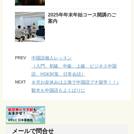
2025年年末年始コース開講のご
案内
PREV
中国語個人レッスン
（入門、初級、中級、上級、ビジネス中国
語、HSK対策、日常会話）
NEXT
８月お盆休みは上海で中国語プチ留学！！♪
観光も中国語もよくばりに
メールで問合せ