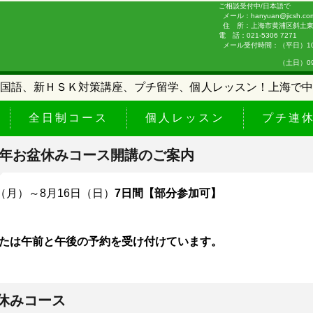
ご相談受付中/日本語で
メール：hanyuan@jicsh.co
住 所：上海市黄浦区斜土東路
電 話：021-5306 7271
メール受付時間：（平日）10:0
（土日）09:00-
国語、新ＨＳＫ対策講座、プチ留学、個人レッスン！上海で中
全日制コース
個人レッスン
プチ連
26年お盆休みコース開講のご案内
日（月）～8月16日（日）
7日間【部分参加可】
たは午前と午後の予約を受け付けています。
休みコース