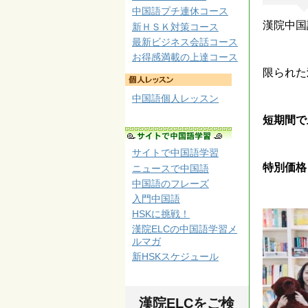
中国語プチ連休コース
漢院中国
新ＨＳＫ対策コース
最新ビジネス会話コース
お得感満載の上達コース
限られた
中国語個人レッスン
短期間で
サイトで中国語学習
特別価格
ニュースで中国語
中国語のフレーズ
入門中国語
HSKに挑戦！
漢院ELCの中国語学習メ
ルマガ
新HSKスケジュール
漢院ELCをご検