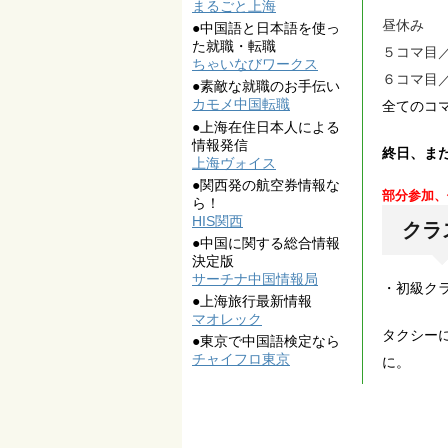
まるごと上海
昼休み
●中国語と日本語を使っ
た就職・転職
５コマ目／13
ちゃいなびワークス
６コマ目／14
●素敵な就職のお手伝い
カモメ中国転職
全てのコ
●上海在住日本人による
情報発信
終日、ま
上海ヴォイス
●関西発の航空券情報な
部分参加、
ら！
HIS関西
クラ
●中国に関する総合情報
決定版
サーチナ中国情報局
・初級ク
●上海旅行最新情報
マオレック
タクシー
●東京で中国語検定なら
チャイフロ東京
に。