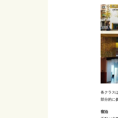
各クラス
部分的に
宿泊