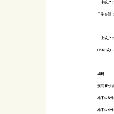
・中級ク
日常会話
・上級ク
HSK5級
場所
漢院新校舎
地下鉄8号
地下鉄4号