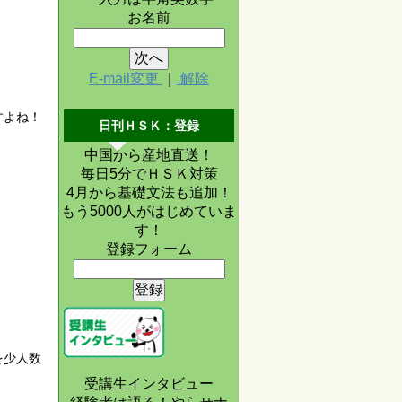
お名前
E-mail変更
｜
解除
すよね！
日刊ＨＳＫ：登録
中国から産地直送！
毎日5分でＨＳＫ対策
4月から基礎文法も追加！
もう5000人がはじめていま
す！
登録フォーム
を少人数
受講生インタビュー