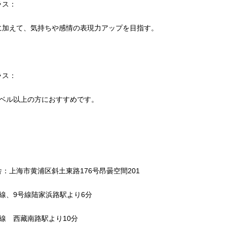
ラス：
に加えて、気持ちや感情の表現力アップを目指す。
ラス：
レベル以上の方におすすめです。
：上海市黄浦区斜土東路176号昂曇空間201
線、9号線陆家浜路駅より6分
線 西藏南路駅より10分