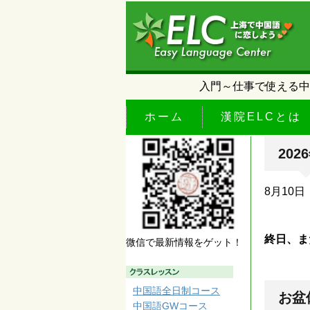
入門～仕事で使える中
ホーム
漢院ELCとは
20
8月10
終日、ま
微信で最新情報をゲット！
中国語全日制コース
お盆
中国語GWコース