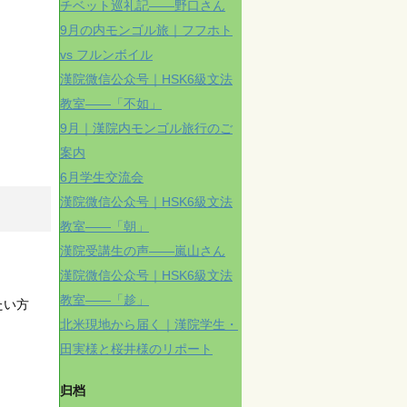
チベット巡礼記——野口さん
9月の内モンゴル旅｜フフホト
vs フルンボイル
漢院微信公众号｜HSK6級文法
教室——「不如」
9月｜漢院内モンゴル旅行のご
案内
6月学生交流会
漢院微信公众号｜HSK6級文法
教室——「朝」
漢院受講生の声——嵐山さん
漢院微信公众号｜HSK6級文法
教室——「趁」
たい方
北米現地から届く｜漢院学生・
田実様と桜井様のリポート
归档