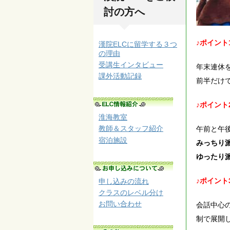
討の方へ
♪ポイント
漢院ELCに留学する３つ
の理由
受講生インタビュー
年末連休
課外活動記録
前半だけ
♪ポイント
淮海教室
教師＆スタッフ紹介
午前と午
宿泊施設
みっちり
ゆったり
♪ポイント
申し込みの流れ
クラスのレベル分け
お問い合わせ
会話中心
制で展開