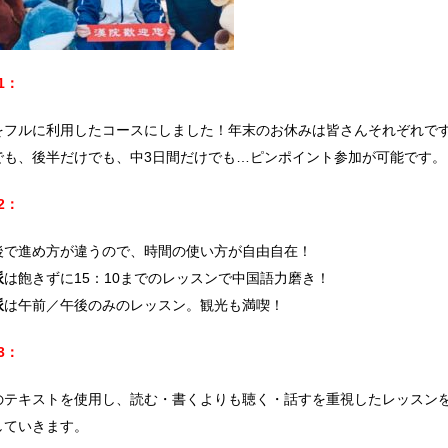
1：
をフルに利用したコースにしました！年末のお休みは皆さんそれぞれで
でも、後半だけでも、中3日間だけでも…ピンポイント参加が可能です。
2：
後で進め方が違うので、時間の使い方が自由自在！
派
は飽きずに15：10までのレッスンで中国語力磨き！
派
は午前／午後のみのレッスン。観光も満喫！
3：
のテキストを使用し、読む・書くよりも聴く・話すを重視したレッスン
していきます。