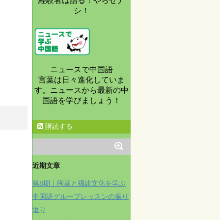
経験者は語る！やらせナ
シ！
ニュースで中国語
言葉は日々進化していま
す。ニュースから最新の中
国語を学びましょう！
購読する
近期文章
第8期｜闽菜と福建文化を学ぶ
中国語グループレッスンの振り
返り