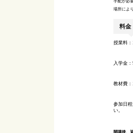
手配が必
場所によ
料金
授業料：
入学金：
教材費：
参加日程が
い。
開講
後
、