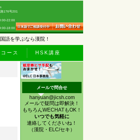
m
176号201
0-22:00
18:00
国語を学ぶなら漢院！
休コース
HSK講座
メールで問合せ
hanyuan@jicsh.com
メールで疑問は即解決！
もちろんWECHATもOK！
いつでも気軽に
連絡してくださいね！
（漢院・ELC/セキ）