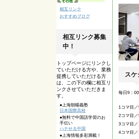
相互リンク
おすすめブログ
相互リンク募集
中！
トップページにリンクし
ていただける方や、業務
スケ
提携していただける方
は、この下の欄に相互リ
ンクさせていただきま
毎日9：0
す。
●上海朝暘義塾
1コマ目／9
日本国際高校
2コマ目／9
●無料で中国語学習のお
手伝い
3コマ目／1
ハナせる中国
4コマ目／1
●上海情報多彩満載！